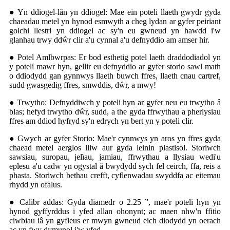
● Yn ddiogel-lân yn ddiogel: Mae ein poteli llaeth gwydr gyda
chaeadau metel yn hynod esmwyth a cheg lydan ar gyfer peiriant
golchi llestri yn ddiogel ac sy'n eu gwneud yn hawdd i'w
glanhau trwy ddŵr clir a'u cynnal a'u defnyddio am amser hir.
● Potel Amlbwrpas: Er bod esthetig potel laeth draddodiadol yn
y poteli mawr hyn, gellir eu defnyddio ar gyfer storio sawl math
o ddiodydd gan gynnwys llaeth buwch ffres, llaeth cnau cartref,
sudd gwasgedig ffres, smwddis, dŵr, a mwy!
● Trwytho: Defnyddiwch y poteli hyn ar gyfer neu eu trwytho â
blas; hefyd trwytho dŵr, sudd, a the gyda ffrwythau a pherlysiau
ffres am ddiod hyfryd sy'n edrych yn bert yn y poteli clir.
● Gwych ar gyfer Storio: Mae'r cynnwys yn aros yn ffres gyda
chaead metel aerglos lliw aur gyda leinin plastisol. Storiwch
sawsiau, suropau, jelïau, jamiau, ffrwythau a llysiau wedi'u
eplesu a'u cadw yn ogystal â bwydydd sych fel ceirch, ffa, reis a
phasta. Storiwch bethau crefft, cyflenwadau swyddfa ac eitemau
rhydd yn ofalus.
● Calibr addas: Gyda diamedr o 2.25 ”, mae'r poteli hyn yn
hynod gyffyrddus i yfed allan ohonynt; ac maen nhw'n ffitio
ciwbiau iâ yn gyfleus er mwyn gwneud eich diodydd yn oerach
ac yn fwy dymunol i'w yfed.