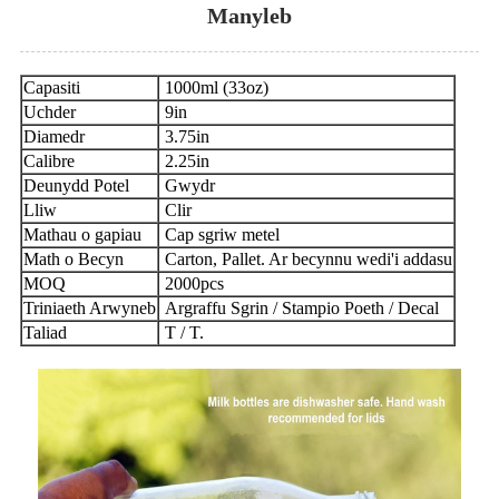
Manyleb
Capasiti
1000ml (33oz)
Uchder
9in
Diamedr
3.75in
Calibre
2.25in
Deunydd Potel
Gwydr
Lliw
Clir
Mathau o gapiau
Cap sgriw metel
Math o Becyn
Carton, Pallet. Ar becynnu wedi'i addasu
MOQ
2000pcs
Triniaeth Arwyneb
Argraffu Sgrin / Stampio Poeth / Decal
Taliad
T / T.