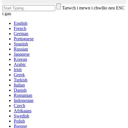
Tarwch i mewn i chwilio neu ESC
i gau
English
French
German
Portuguese
Spanish
Russian
Japanese
Korean
Arabic
Irish
Greek
Turkish
Italian
Danish
Romanian
Indonesian
Czech
Afrikaans
Swedish
Polish
Basque