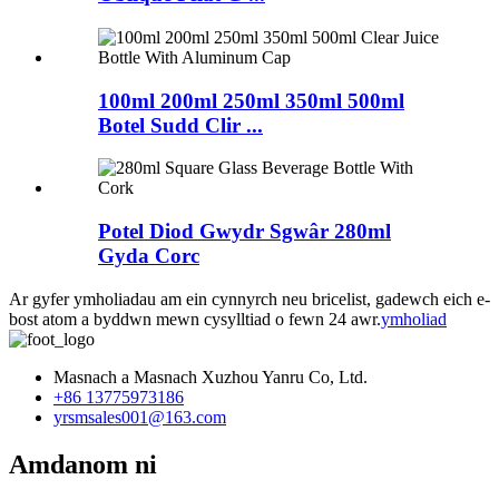
100ml 200ml 250ml 350ml 500ml
Botel Sudd Clir ...
Potel Diod Gwydr Sgwâr 280ml
Gyda Corc
Ar gyfer ymholiadau am ein cynnyrch neu bricelist, gadewch eich e-
bost atom a byddwn mewn cysylltiad o fewn 24 awr.
ymholiad
Masnach a Masnach Xuzhou Yanru Co, Ltd.
+86 13775973186
yrsmsales001@163.com
Amdanom ni