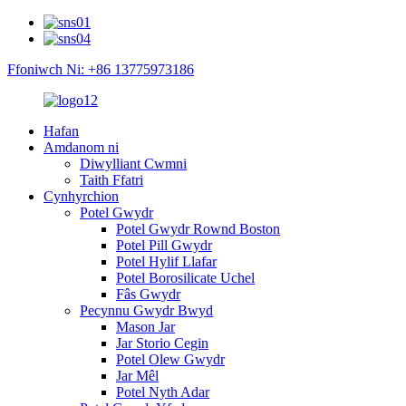
Ffoniwch Ni: +86 13775973186
Hafan
Amdanom ni
Diwylliant Cwmni
Taith Ffatri
Cynhyrchion
Potel Gwydr
Potel Gwydr Rownd Boston
Potel Pill Gwydr
Potel Hylif Llafar
Potel Borosilicate Uchel
Fâs Gwydr
Pecynnu Gwydr Bwyd
Mason Jar
Jar Storio Cegin
Potel Olew Gwydr
Jar Mêl
Potel Nyth Adar