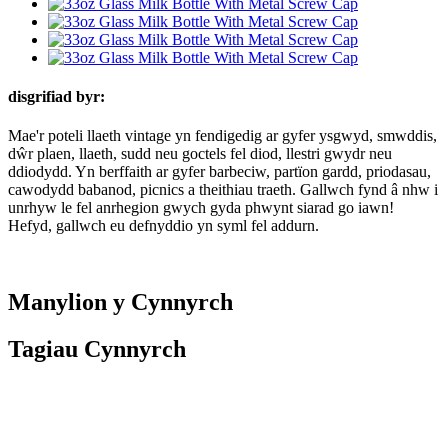
disgrifiad byr:
Mae'r poteli llaeth vintage yn fendigedig ar gyfer ysgwyd, smwddis,
dŵr plaen, llaeth, sudd neu goctels fel diod, llestri gwydr neu
ddiodydd. Yn berffaith ar gyfer barbeciw, partïon gardd, priodasau,
cawodydd babanod, picnics a theithiau traeth. Gallwch fynd â nhw i
unrhyw le fel anrhegion gwych gyda phwynt siarad go iawn!
Hefyd, gallwch eu defnyddio yn syml fel addurn.
Manylion y Cynnyrch
Tagiau Cynnyrch