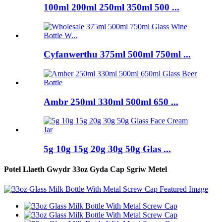
100ml 200ml 250ml 350ml 500 ...
Cyfanwerthu 375ml 500ml 750ml ...
Ambr 250ml 330ml 500ml 650 ...
5g 10g 15g 20g 30g 50g Glas ...
Potel Llaeth Gwydr 33oz Gyda Cap Sgriw Metel