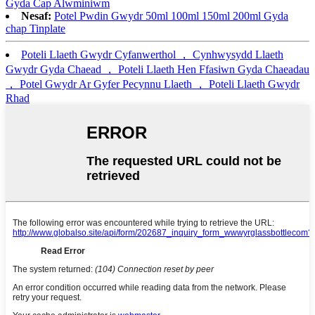
Gyda Cap Alwminiwm
Nesaf:
Potel Pwdin Gwydr 50ml 100ml 150ml 200ml Gyda
chap Tinplate
Poteli Llaeth Gwydr Cyfanwerthol ， Cynhwysydd Llaeth
Gwydr Gyda Chaead ， Poteli Llaeth Hen Ffasiwn Gyda Chaeadau
， Potel Gwydr Ar Gyfer Pecynnu Llaeth ， Poteli Llaeth Gwydr
Rhad