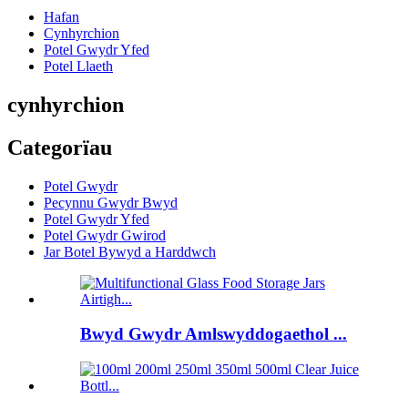
Hafan
Cynhyrchion
Potel Gwydr Yfed
Potel Llaeth
cynhyrchion
Categorïau
Potel Gwydr
Pecynnu Gwydr Bwyd
Potel Gwydr Yfed
Potel Gwydr Gwirod
Jar Botel Bywyd a Harddwch
Bwyd Gwydr Amlswyddogaethol ...