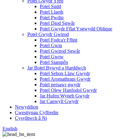
Potel Gwydr Yfed
Potel Sudd
Potel Llaeth
Potel Pwdin
Potel Diod Sgwâr
Potel Gwydr Fflat Ysgwydd Oblique
Potel Gwydr Gwirod
Potel Fodca'r Fflint
Potel Gwin
Potel Gwirod Sgwâr
Potel Gwrw
Potel Siampên
Jar Botel Bywyd a Harddwch
Potel Sebon Llaw Gwydr
Potel Aromathrapi Gwydr
Potel persawr gwydr
Potel Olew Hanfodol Gwydr
Jar Hufen Wyneb Gwydr
Jar Canwyll Gwydr
Newyddion
Cwestiynau Cyffredin
Cysylltwch â Ni
English