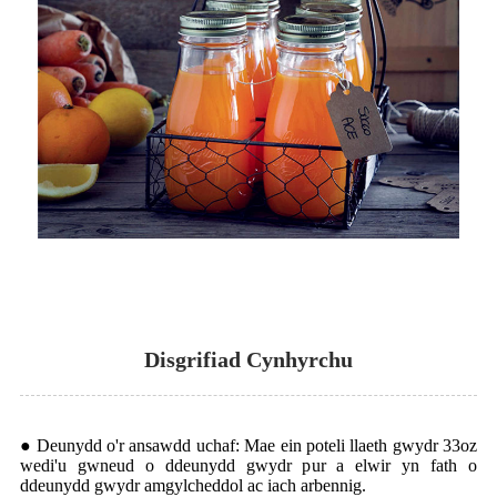
Disgrifiad Cynhyrchu
● Deunydd o'r ansawdd uchaf: Mae ein poteli llaeth gwydr 33oz
wedi'u gwneud o ddeunydd gwydr pur a elwir yn fath o
ddeunydd gwydr amgylcheddol ac iach arbennig.