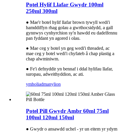
Potel Hylif Llafar Gwydr 100ml
250ml 300ml
● Mae'r botel hylif llafar brown tywyll wedi'i
hamddiffyn rhag golau a gwrthocsidydd, a gall
gynnwys cynhyrchion sy'n hawdd eu dadelfennu
pan fyddant yn agored i olau.
● Mae ceg y botel yn geg wedi'i threaded, ac
mae ceg y botel wedi'i chyfateb â chap plastig a
chap alwminiwm.
● Fe'i defnyddir yn bennaf i ddal hylifau llafar,
suropau, adweithyddion, ac ati.
ymholiad
manylion
Potel Pill Gwydr Ambr 60ml 75ml
100ml 120ml 150ml
● Gwydr o ansawdd uchel - yr un eitem yr ydym