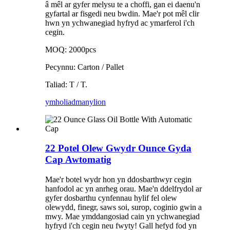
â mêl ar gyfer melysu te a choffi, gan ei daenu'n
gyfartal ar fisgedi neu bwdin. Mae'r pot mêl clir
hwn yn ychwanegiad hyfryd ac ymarferol i'ch
cegin.
MOQ: 2000pcs
Pecynnu: Carton / Pallet
Taliad: T / T.
ymholiad
manylion
22 Potel Olew Gwydr Ounce Gyda
Cap Awtomatig
Mae'r botel wydr hon yn ddosbarthwyr cegin
hanfodol ac yn anrheg orau. Mae'n ddelfrydol ar
gyfer dosbarthu cynfennau hylif fel olew
olewydd, finegr, saws soi, surop, coginio gwin a
mwy. Mae ymddangosiad cain yn ychwanegiad
hyfryd i'ch cegin neu fwyty! Gall hefyd fod yn