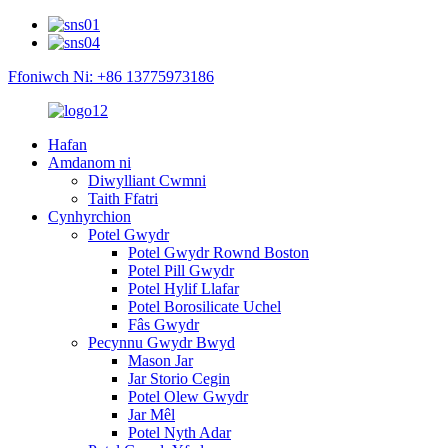
Ffoniwch Ni: +86 13775973186
Hafan
Amdanom ni
Diwylliant Cwmni
Taith Ffatri
Cynhyrchion
Potel Gwydr
Potel Gwydr Rownd Boston
Potel Pill Gwydr
Potel Hylif Llafar
Potel Borosilicate Uchel
Fâs Gwydr
Pecynnu Gwydr Bwyd
Mason Jar
Jar Storio Cegin
Potel Olew Gwydr
Jar Mêl
Potel Nyth Adar