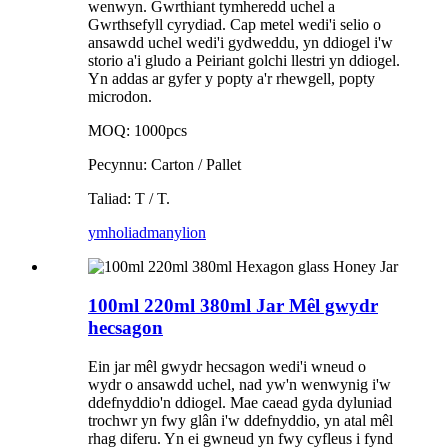
wenwyn. Gwrthiant tymheredd uchel a
Gwrthsefyll cyrydiad. Cap metel wedi'i selio o
ansawdd uchel wedi'i gydweddu, yn ddiogel i'w
storio a'i gludo a Peiriant golchi llestri yn ddiogel.
Yn addas ar gyfer y popty a'r rhewgell, popty
microdon.
MOQ: 1000pcs
Pecynnu: Carton / Pallet
Taliad: T / T.
ymholiad
manylion
100ml 220ml 380ml Jar Mêl gwydr
hecsagon
Ein jar mêl gwydr hecsagon wedi'i wneud o
wydr o ansawdd uchel, nad yw'n wenwynig i'w
ddefnyddio'n ddiogel. Mae caead gyda dyluniad
trochwr yn fwy glân i'w ddefnyddio, yn atal mêl
rhag diferu. Yn ei gwneud yn fwy cyfleus i fynd