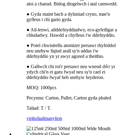
aloi a chaead. Bidog diogelwch i atal camwedd.
● Gyda maint bach a dyluniad cryno, mae'n
gyfleus i chi gario gyda.
● Ail-lenwi, ailddefnyddiadwy, eco-gyfeillgar a
chludadwy. Hawdd a chyfleus i'w ddefnyddio.
● Potel chwistrellu atomizer persawr rhyfeddol
neu unrhyw liqiud arall sy'n addas i'w
ddefnyddio yn yr awyr agored a theithio.
● Gallwch chi roi'r persawr neu wneud dŵr yr
ydych chi'n ei garu fwyaf neu sy'n cael ei
ddefnyddio fwyaf heb unrhyw bryderon.
MOQ: 1000pcs
Pecynnu: Carton, Pallet, Carton gyda phaled
Taliad: T / T.
ymholiad
manylion