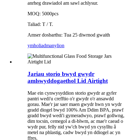
anrheg drawiadol am sawl achlysur.
MOQ: 5000pcs
Taliad: T / T.
Amser dosbarthu: Tua 25 diwrnod gwaith
ymholiad
manylion
Jariau storio bwyd gwydr
amlswyddogaethol Lid Airtight
Mae ein cynwysyddion storio gwydr ar gyfer
pantri wedi'u crefftio o'r gwydr o'r ansawdd
gorau. Mae'r jar saer maen gwydr hwn yn wydr
gradd diogel bwyd 100% Am Ddim BPA, prawf
gradd bwyd wedi'i gymeradwyo, prawf gollwng,
dim tocsin, cemegol a di-blwm, ac mae'r caead o
wydr pur, felly nid yw'ch bwyd yn cysylltu â
metel na phlastig, cadw bwyd yn ddiogel ac yn
ffres.