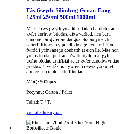
Fâs Gwydr Silindrog Genau Eang
125ml 250ml 500ml 1000ml
Mae'r fasys gwydr yn addurniadau hanfodol ar
gyfer unrhyw briodas, digwyddiad, neu barti
cinio neu ar gyfer arddangos blodau yn eich
cartref. Rhowch y poteli vintage hyn ar silff neu
fwrdd i ychwanegu dosbarth at eich lle. Mae hon
yn fâs blodau perffaith i'w defnyddio ar gyfer
trefnu blodau artiffisial ac ar gyfer canolbwyntiau
priodas. Y set fâs hon yw eich dewis gorau fel
anrheg i'ch teulu a'ch ffrindiau.
MOQ: 5000pcs
Pecynnu: Carton / Pallet
Taliad: T / T.
ymholiad
manylion