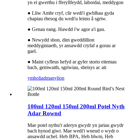
yn ei gwerthu i fferyllfeydd, labordai, meddygon
● Lliw Ambr cryf, clir wedi'i gwblhau gyda
chapiau rhesog du wedi'u leinio â sgriw.
● Genau eang. Hawdd i'w agor a'i gau.
● Newydd sbon, dim gweddillion
meddyginiaeth, yr ansawdd cryfaf a gorau ar
gael.
● Maint cyfleus hefyd ar gyfer storio eitemau
bach, gemwaith, sgriwiau, sbeisys ac ati
ymholiad
manylion
100ml 120ml 150ml 200ml Potel Nyth
Adar Rownd
Mae potel nythu'r aderyn gwydr yn jariau gwydr
bach hynod giwt. Mae wedi'i wneud o wydr o
ansawdd uchel. Heb BPA, Heb blwm, Heb