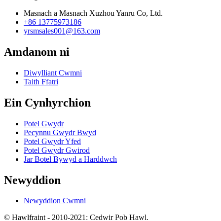
Masnach a Masnach Xuzhou Yanru Co, Ltd.
+86 13775973186
yrsmsales001@163.com
Amdanom ni
Diwylliant Cwmni
Taith Ffatri
Ein Cynhyrchion
Potel Gwydr
Pecynnu Gwydr Bwyd
Potel Gwydr Yfed
Potel Gwydr Gwirod
Jar Botel Bywyd a Harddwch
Newyddion
Newyddion Cwmni
© Hawlfraint - 2010-2021: Cedwir Pob Hawl.