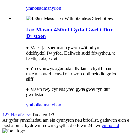
ymholiad
manylion
Jar Mason 450ml Gyda Gwellt Dur
Di-staen
● Mae'r jar saer maen gwydr 450ml yn
ddelfrydol i'w yfed. Daliwch sudd ffrwythau, te
llaeth, cola, ac ati.
● Yn cynnwys agoriadau llydan a chyrff main,
mae'n hawdd llenwi'r jar wrth optimeiddio gofod
silff.
● Mae'n fwy cyfleus yfed gyda gwelltyn dur
gwrthstaen
ymholiad
manylion
1
2
3
Nesaf>
>>
Tudalen 1/3
Ar gyfer ymholiadau am ein cynnyrch neu bricelist, gadewch eich e-
bost atom a byddwn mewn cysylltiad o fewn 24 awr.
ymholiad