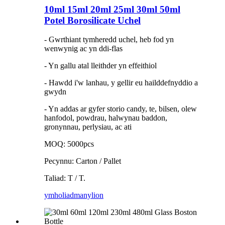
10ml 15ml 20ml 25ml 30ml 50ml
Potel Borosilicate Uchel
- Gwrthiant tymheredd uchel, heb fod yn
wenwynig ac yn ddi-flas
- Yn gallu atal lleithder yn effeithiol
- Hawdd i'w lanhau, y gellir eu hailddefnyddio a
gwydn
- Yn addas ar gyfer storio candy, te, bilsen, olew
hanfodol, powdrau, halwynau baddon,
gronynnau, perlysiau, ac ati
MOQ: 5000pcs
Pecynnu: Carton / Pallet
Taliad: T / T.
ymholiad
manylion