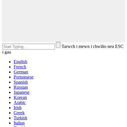
Tarwch i mewn i chwilio neu ESC
i gau
English
French
German
Portuguese
Spanish
Russian
Japanese
Korean
Arabic
Irish
Greek
Turkish
Italian