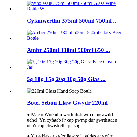
Cyfanwerthu 375ml 500ml 750ml ...
Ambr 250ml 330ml 500ml 650 ...
5g 10g 15g 20g 30g 50g Glas ...
Botel Sebon Llaw Gwydr 220ml
● Mae'n Wneud o wydr di-blwm o ansawdd
uchel. Yn cyfateb i'r cap pwmp dur gwrthstaen
neu'r cap chwistrellu plastig.
● Yn addas ar gyfer llaw sy'n addas ar gyfer