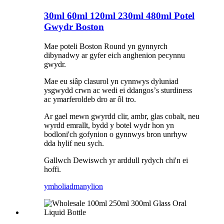
30ml 60ml 120ml 230ml 480ml Potel
Gwydr Boston
Mae poteli Boston Round yn gynnyrch
dibynadwy ar gyfer eich anghenion pecynnu
gwydr.
Mae eu siâp clasurol yn cynnwys dyluniad
ysgwydd crwn ac wedi ei ddangos
’
s sturdiness
ac ymarferoldeb dro ar ôl tro.
Ar gael mewn gwyrdd clir, ambr, glas cobalt, neu
wyrdd emrallt, bydd y botel wydr hon yn
bodloni'ch gofynion o gynnwys bron unrhyw
dda hylif neu sych.
Gallwch Dewiswch yr arddull rydych chi'n ei
hoffi.
ymholiad
manylion