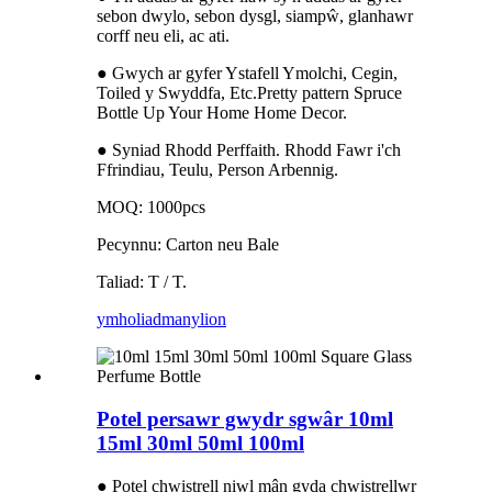
sebon dwylo, sebon dysgl, siampŵ, glanhawr
corff neu eli, ac ati.
● Gwych ar gyfer Ystafell Ymolchi, Cegin,
Toiled y Swyddfa, Etc.Pretty pattern Spruce
Bottle Up Your Home Home Decor.
● Syniad Rhodd Perffaith. Rhodd Fawr i'ch
Ffrindiau, Teulu, Person Arbennig.
MOQ: 1000pcs
Pecynnu: Carton neu Bale
Taliad: T / T.
ymholiad
manylion
Potel persawr gwydr sgwâr 10ml
15ml 30ml 50ml 100ml
● Potel chwistrell niwl mân gyda chwistrellwr