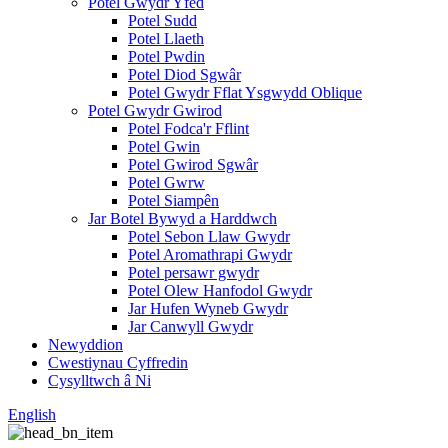
Potel Gwydr Yfed
Potel Sudd
Potel Llaeth
Potel Pwdin
Potel Diod Sgwâr
Potel Gwydr Fflat Ysgwydd Oblique
Potel Gwydr Gwirod
Potel Fodca'r Fflint
Potel Gwin
Potel Gwirod Sgwâr
Potel Gwrw
Potel Siampên
Jar Botel Bywyd a Harddwch
Potel Sebon Llaw Gwydr
Potel Aromathrapi Gwydr
Potel persawr gwydr
Potel Olew Hanfodol Gwydr
Jar Hufen Wyneb Gwydr
Jar Canwyll Gwydr
Newyddion
Cwestiynau Cyffredin
Cysylltwch â Ni
English