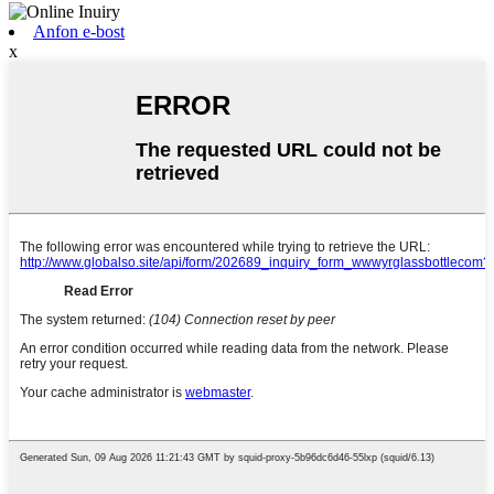
Anfon e-bost
x