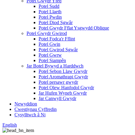
Potel Gwydr Yfed
Potel Sudd
Potel Llaeth
Potel Pwdin
Potel Diod Sgwâr
Potel Gwydr Fflat Ysgwydd Oblique
Potel Gwydr Gwirod
Potel Fodca'r Fflint
Potel Gwin
Potel Gwirod Sgwâr
Potel Gwrw
Potel Siampên
Jar Botel Bywyd a Harddwch
Potel Sebon Llaw Gwydr
Potel Aromathrapi Gwydr
Potel persawr gwydr
Potel Olew Hanfodol Gwydr
Jar Hufen Wyneb Gwydr
Jar Canwyll Gwydr
Newyddion
Cwestiynau Cyffredin
Cysylltwch â Ni
English