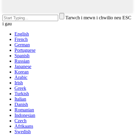
Tarwch i mewn i chwilio neu ESC
i gau
English
French
German
Portuguese
Spanish
Russian
Japanese
Korean
Arabic
Irish
Greek
Turkish
Italian
Danish
Romanian
Indonesian
Czech
Afrikaans
Swedish