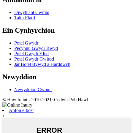
Diwylliant Cwmni
Taith Ffatri
Ein Cynhyrchion
Potel Gwydr
Pecynnu Gwydr Bwyd
Potel Gwydr Yfed
Potel Gwydr Gwirod
Jar Botel Bywyd a Harddwch
Newyddion
Newyddion Cwmni
© Hawlfraint - 2010-2021: Cedwir Pob Hawl.
Anfon e-bost
x