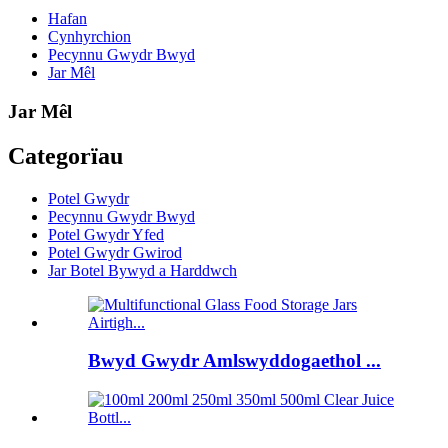
Hafan
Cynhyrchion
Pecynnu Gwydr Bwyd
Jar Mêl
Jar Mêl
Categorïau
Potel Gwydr
Pecynnu Gwydr Bwyd
Potel Gwydr Yfed
Potel Gwydr Gwirod
Jar Botel Bywyd a Harddwch
Bwyd Gwydr Amlswyddogaethol ...