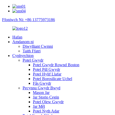
Ffoniwch Ni: +86 13775973186
Hafan
Amdanom ni
Diwylliant Cwmni
Taith Ffatri
Cynhyrchion
Potel Gwydr
Potel Gwydr Rownd Boston
Potel Pill Gwydr
Potel Hylif Llafar
Potel Borosilicate Uchel
Fâs Gwydr
Pecynnu Gwydr Bwyd
Mason Jar
Jar Storio Cegin
Potel Olew Gwydr
Jar Mêl
Potel Nyth Adar