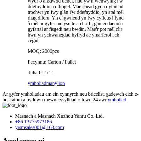
wydr o ansawdd uchel, nad yw'n wenwynig i'w
ddefnyddio'n ddiogel. Mae caead gyda dyluniad
trochwr yn fwy glân i'w ddefnyddio, yn atal mêl
rhag diferu. Yn ei gwneud yn fwy cyfleus i fynd
â mêl ar gyfer melysu te a choffi, gan ei daenu'n
gyfartal ar fisgedi neu bwdin. Mae'r pot mêl clir
hwn yn ychwanegiad hyfryd ac ymarferol i'ch
cegin.
MOQ: 2000pcs
Pecynnu: Carton / Pallet
Taliad: T / T.
ymholiad
manylion
Ar gyfer ymholiadau am ein cynnyrch neu bricelist, gadewch eich e-
bost atom a byddwn mewn cysylltiad o fewn 24 awr.
ymholiad
Masnach a Masnach Xuzhou Yanru Co, Ltd.
+86 13775973186
yrsmsales001@163.com
Amdanom ni