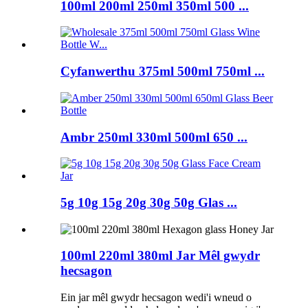
100ml 200ml 250ml 350ml 500 ...
Cyfanwerthu 375ml 500ml 750ml ...
Ambr 250ml 330ml 500ml 650 ...
5g 10g 15g 20g 30g 50g Glas ...
100ml 220ml 380ml Jar Mêl gwydr
hecsagon
Ein jar mêl gwydr hecsagon wedi'i wneud o