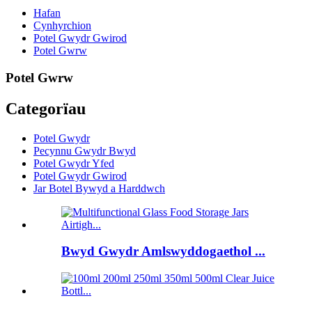
Hafan
Cynhyrchion
Potel Gwydr Gwirod
Potel Gwrw
Potel Gwrw
Categorïau
Potel Gwydr
Pecynnu Gwydr Bwyd
Potel Gwydr Yfed
Potel Gwydr Gwirod
Jar Botel Bywyd a Harddwch
Bwyd Gwydr Amlswyddogaethol ...