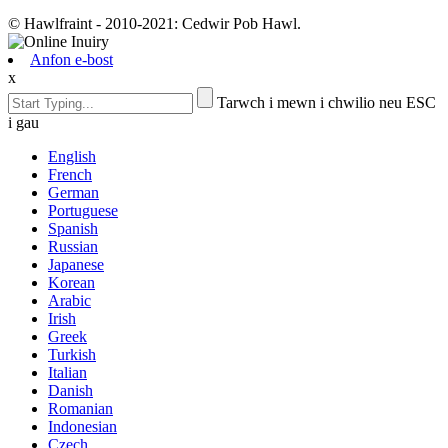
© Hawlfraint - 2010-2021: Cedwir Pob Hawl.
Anfon e-bost
x
Tarwch i mewn i chwilio neu ESC
i gau
English
French
German
Portuguese
Spanish
Russian
Japanese
Korean
Arabic
Irish
Greek
Turkish
Italian
Danish
Romanian
Indonesian
Czech