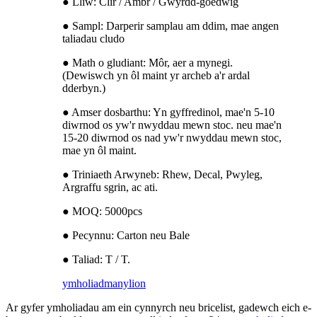
● Lliw: Clir / Ambr / Gwyrdd-goedwig
● Sampl: Darperir samplau am ddim, mae angen
taliadau cludo
● Math o gludiant: Môr, aer a mynegi.
(Dewiswch yn ôl maint yr archeb a'r ardal
dderbyn.)
● Amser dosbarthu: Yn gyffredinol, mae'n 5-10
diwrnod os yw'r nwyddau mewn stoc. neu mae'n
15-20 diwrnod os nad yw'r nwyddau mewn stoc,
mae yn ôl maint.
● Triniaeth Arwyneb: Rhew, Decal, Pwyleg,
Argraffu sgrin, ac ati.
● MOQ: 5000pcs
● Pecynnu: Carton neu Bale
● Taliad: T / T.
ymholiad
manylion
Ar gyfer ymholiadau am ein cynnyrch neu bricelist, gadewch eich e-