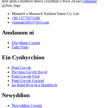
bost atom a byddwn mewn cysylltiad o fewn 24 awr.
ymholiad
Masnach a Masnach Xuzhou Yanru Co, Ltd.
+86 13775973186
yrsmsales001@163.com
Amdanom ni
Diwylliant Cwmni
Taith Ffatri
Ein Cynhyrchion
Potel Gwydr
Pecynnu Gwydr Bwyd
Potel Gwydr Yfed
Potel Gwydr Gwirod
Jar Botel Bywyd a Harddwch
Newyddion
Newyddion Cwmni