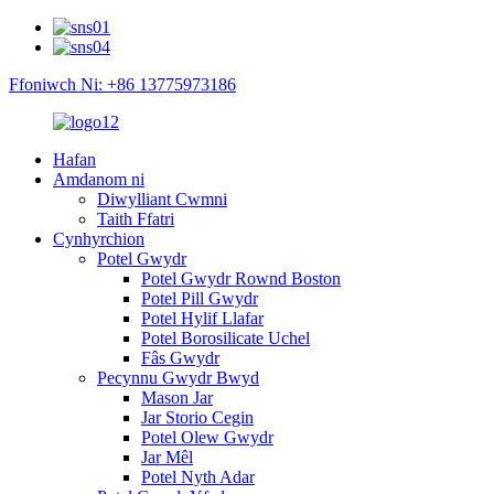
Ffoniwch Ni: +86 13775973186
Hafan
Amdanom ni
Diwylliant Cwmni
Taith Ffatri
Cynhyrchion
Potel Gwydr
Potel Gwydr Rownd Boston
Potel Pill Gwydr
Potel Hylif Llafar
Potel Borosilicate Uchel
Fâs Gwydr
Pecynnu Gwydr Bwyd
Mason Jar
Jar Storio Cegin
Potel Olew Gwydr
Jar Mêl
Potel Nyth Adar