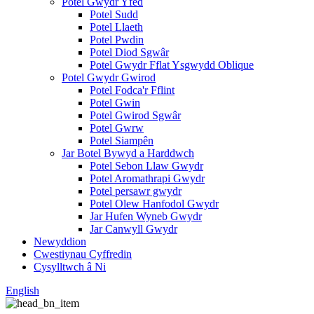
Potel Gwydr Yfed
Potel Sudd
Potel Llaeth
Potel Pwdin
Potel Diod Sgwâr
Potel Gwydr Fflat Ysgwydd Oblique
Potel Gwydr Gwirod
Potel Fodca'r Fflint
Potel Gwin
Potel Gwirod Sgwâr
Potel Gwrw
Potel Siampên
Jar Botel Bywyd a Harddwch
Potel Sebon Llaw Gwydr
Potel Aromathrapi Gwydr
Potel persawr gwydr
Potel Olew Hanfodol Gwydr
Jar Hufen Wyneb Gwydr
Jar Canwyll Gwydr
Newyddion
Cwestiynau Cyffredin
Cysylltwch â Ni
English