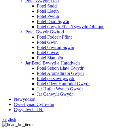
Potel Gwydr Yfed
Potel Sudd
Potel Llaeth
Potel Pwdin
Potel Diod Sgwâr
Potel Gwydr Fflat Ysgwydd Oblique
Potel Gwydr Gwirod
Potel Fodca'r Fflint
Potel Gwin
Potel Gwirod Sgwâr
Potel Gwrw
Potel Siampên
Jar Botel Bywyd a Harddwch
Potel Sebon Llaw Gwydr
Potel Aromathrapi Gwydr
Potel persawr gwydr
Potel Olew Hanfodol Gwydr
Jar Hufen Wyneb Gwydr
Jar Canwyll Gwydr
Newyddion
Cwestiynau Cyffredin
Cysylltwch â Ni
English