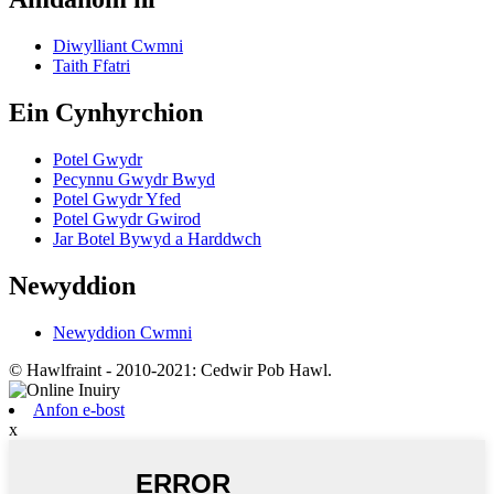
Diwylliant Cwmni
Taith Ffatri
Ein Cynhyrchion
Potel Gwydr
Pecynnu Gwydr Bwyd
Potel Gwydr Yfed
Potel Gwydr Gwirod
Jar Botel Bywyd a Harddwch
Newyddion
Newyddion Cwmni
© Hawlfraint - 2010-2021: Cedwir Pob Hawl.
Anfon e-bost
x