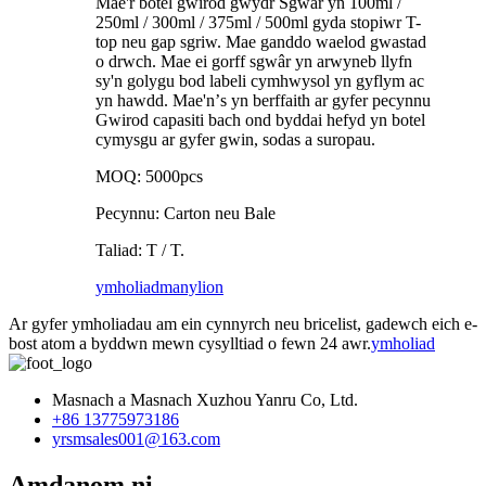
Mae'r botel gwirod gwydr Sgwâr yn 100ml /
250ml / 300ml / 375ml / 500ml gyda stopiwr T-
top neu gap sgriw. Mae ganddo waelod gwastad
o drwch. Mae ei gorff sgwâr yn arwyneb llyfn
sy'n golygu bod labeli cymhwysol yn gyflym ac
yn hawdd. Mae'n
’
s yn berffaith ar gyfer pecynnu
Gwirod capasiti bach ond byddai hefyd yn botel
cymysgu ar gyfer gwin, sodas a suropau.
MOQ: 5000pcs
Pecynnu: Carton neu Bale
Taliad: T / T.
ymholiad
manylion
Ar gyfer ymholiadau am ein cynnyrch neu bricelist, gadewch eich e-
bost atom a byddwn mewn cysylltiad o fewn 24 awr.
ymholiad
Masnach a Masnach Xuzhou Yanru Co, Ltd.
+86 13775973186
yrsmsales001@163.com
Amdanom ni