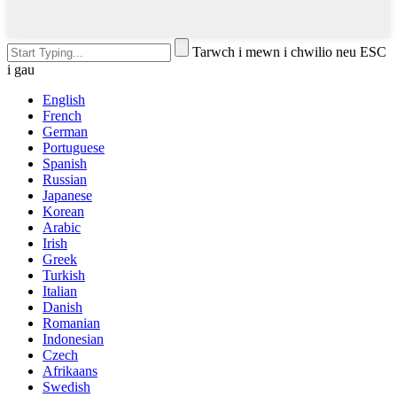
Tarwch i mewn i chwilio neu ESC
i gau
English
French
German
Portuguese
Spanish
Russian
Japanese
Korean
Arabic
Irish
Greek
Turkish
Italian
Danish
Romanian
Indonesian
Czech
Afrikaans
Swedish