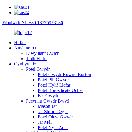
Ffoniwch Ni: +86 13775973186
Hafan
Amdanom ni
Diwylliant Cwmni
Taith Ffatri
Cynhyrchion
Potel Gwydr
Potel Gwydr Rownd Boston
Potel Pill Gwydr
Potel Hylif Llafar
Potel Borosilicate Uchel
Fâs Gwydr
Pecynnu Gwydr Bwyd
Mason Jar
Jar Storio Cegin
Potel Olew Gwydr
Jar Mêl
Potel Nyth Adar