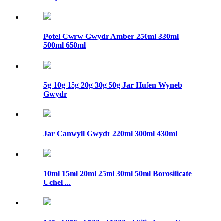
Potel Cwrw Gwydr Amber 250ml 330ml
500ml 650ml
5g 10g 15g 20g 30g 50g Jar Hufen Wyneb
Gwydr
Jar Canwyll Gwydr 220ml 300ml 430ml
10ml 15ml 20ml 25ml 30ml 50ml Borosilicate
Uchel ...