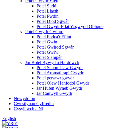
Potel Gwydr Yfed
Potel Sudd
Potel Llaeth
Potel Pwdin
Potel Diod Sgwâr
Potel Gwydr Fflat Ysgwydd Oblique
Potel Gwydr Gwirod
Potel Fodca'r Fflint
Potel Gwin
Potel Gwirod Sgwâr
Potel Gwrw
Potel Siampên
Jar Botel Bywyd a Harddwch
Potel Sebon Llaw Gwydr
Potel Aromathrapi Gwydr
Potel persawr gwydr
Potel Olew Hanfodol Gwydr
Jar Hufen Wyneb Gwydr
Jar Canwyll Gwydr
Newyddion
Cwestiynau Cyffredin
Cysylltwch â Ni
English