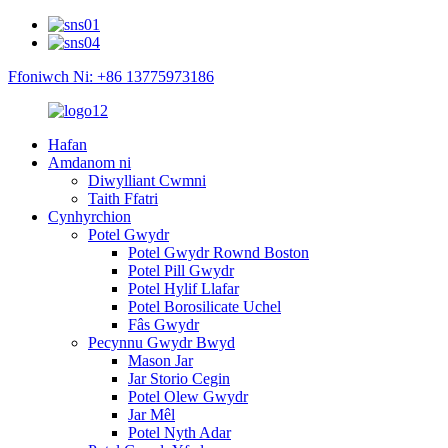
Ffoniwch Ni: +86 13775973186
Hafan
Amdanom ni
Diwylliant Cwmni
Taith Ffatri
Cynhyrchion
Potel Gwydr
Potel Gwydr Rownd Boston
Potel Pill Gwydr
Potel Hylif Llafar
Potel Borosilicate Uchel
Fâs Gwydr
Pecynnu Gwydr Bwyd
Mason Jar
Jar Storio Cegin
Potel Olew Gwydr
Jar Mêl
Potel Nyth Adar