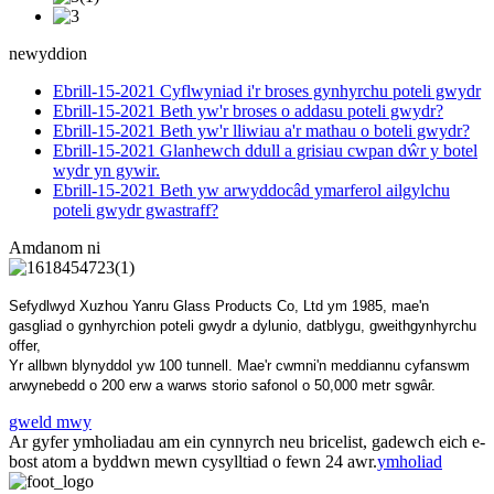
newyddion
Ebrill-15-2021
Cyflwyniad i'r broses gynhyrchu poteli gwydr
Ebrill-15-2021
Beth yw'r broses o addasu poteli gwydr?
Ebrill-15-2021
Beth yw'r lliwiau a'r mathau o boteli gwydr?
Ebrill-15-2021
Glanhewch ddull a grisiau cwpan dŵr y botel
wydr yn gywir.
Ebrill-15-2021
Beth yw arwyddocâd ymarferol ailgylchu
poteli gwydr gwastraff?
Amdanom ni
Sefydlwyd Xuzhou Yanru Glass Products Co, Ltd ym 1985, mae'n
gasgliad o gynhyrchion poteli gwydr a dylunio, datblygu, gweithgynhyrchu
offer,
Yr allbwn blynyddol yw 100 tunnell. Mae'r cwmni'n meddiannu cyfanswm
arwynebedd o 200 erw a warws storio safonol o 50,000 metr sgwâr.
gweld mwy
Ar gyfer ymholiadau am ein cynnyrch neu bricelist, gadewch eich e-
bost atom a byddwn mewn cysylltiad o fewn 24 awr.
ymholiad