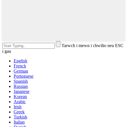
Tarwch i mewn i chwilio neu ESC
i gau
English
French
German
Portuguese
Spanish
Russian
Japanese
Korean
Arabic
Irish
Greek
Turkish
Italian