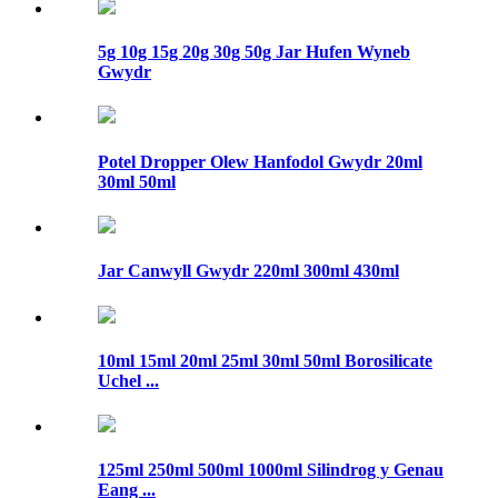
5g 10g 15g 20g 30g 50g Jar Hufen Wyneb
Gwydr
Potel Dropper Olew Hanfodol Gwydr 20ml
30ml 50ml
Jar Canwyll Gwydr 220ml 300ml 430ml
10ml 15ml 20ml 25ml 30ml 50ml Borosilicate
Uchel ...
125ml 250ml 500ml 1000ml Silindrog y Genau
Eang ...