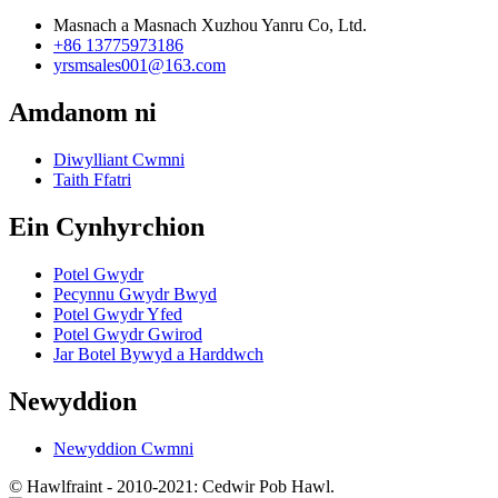
Masnach a Masnach Xuzhou Yanru Co, Ltd.
+86 13775973186
yrsmsales001@163.com
Amdanom ni
Diwylliant Cwmni
Taith Ffatri
Ein Cynhyrchion
Potel Gwydr
Pecynnu Gwydr Bwyd
Potel Gwydr Yfed
Potel Gwydr Gwirod
Jar Botel Bywyd a Harddwch
Newyddion
Newyddion Cwmni
© Hawlfraint - 2010-2021: Cedwir Pob Hawl.