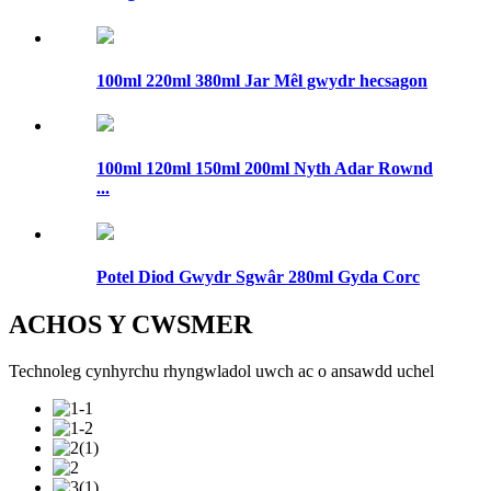
100ml 220ml 380ml Jar Mêl gwydr hecsagon
100ml 120ml 150ml 200ml Nyth Adar Rownd
...
Potel Diod Gwydr Sgwâr 280ml Gyda Corc
ACHOS Y CWSMER
Technoleg cynhyrchu rhyngwladol uwch ac o ansawdd uchel