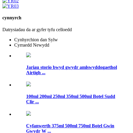
cynnyrch
Datrysiadau da ar gyfer tyfu celloedd
Cynhyrchion dan Sylw
Cyrraedd Newydd
Jariau storio bwyd gwydr amlswyddogaethol
Airtigh ...
100ml 200ml 250ml 350ml 500ml Botel Sudd
Clir ...
Cyfanwerth 375ml 500ml 750ml Botel Gwin
Gwydr W ...