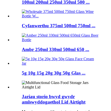
100ml 200ml 250ml 350ml 500 ...
Cyfanwerthu 375ml 500ml 750ml ...
Ambr 250ml 330ml 500ml 650 ...
5g 10g 15g 20g 30g 50g Glas ...
Jariau storio bwyd gwydr
amlswyddogaethol Lid Airtight