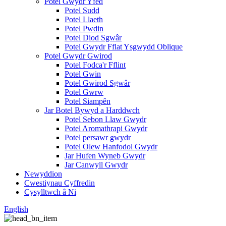
Potel Gwydr Yfed
Potel Sudd
Potel Llaeth
Potel Pwdin
Potel Diod Sgwâr
Potel Gwydr Fflat Ysgwydd Oblique
Potel Gwydr Gwirod
Potel Fodca'r Fflint
Potel Gwin
Potel Gwirod Sgwâr
Potel Gwrw
Potel Siampên
Jar Botel Bywyd a Harddwch
Potel Sebon Llaw Gwydr
Potel Aromathrapi Gwydr
Potel persawr gwydr
Potel Olew Hanfodol Gwydr
Jar Hufen Wyneb Gwydr
Jar Canwyll Gwydr
Newyddion
Cwestiynau Cyffredin
Cysylltwch â Ni
English