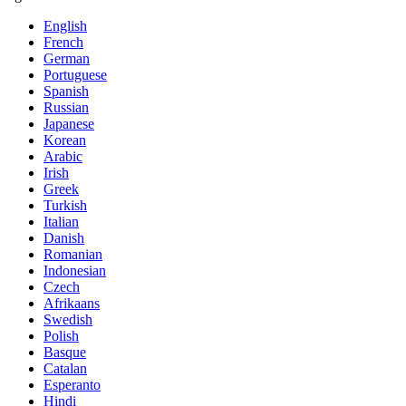
English
French
German
Portuguese
Spanish
Russian
Japanese
Korean
Arabic
Irish
Greek
Turkish
Italian
Danish
Romanian
Indonesian
Czech
Afrikaans
Swedish
Polish
Basque
Catalan
Esperanto
Hindi