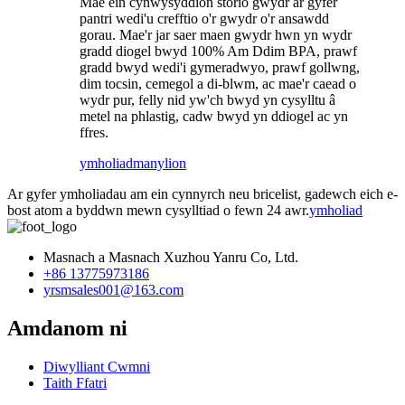
Mae ein cynwysyddion storio gwydr ar gyfer
pantri wedi'u crefftio o'r gwydr o'r ansawdd
gorau. Mae'r jar saer maen gwydr hwn yn wydr
gradd diogel bwyd 100% Am Ddim BPA, prawf
gradd bwyd wedi'i gymeradwyo, prawf gollwng,
dim tocsin, cemegol a di-blwm, ac mae'r caead o
wydr pur, felly nid yw'ch bwyd yn cysylltu â
metel na phlastig, cadw bwyd yn ddiogel ac yn
ffres.
ymholiad
manylion
Ar gyfer ymholiadau am ein cynnyrch neu bricelist, gadewch eich e-
bost atom a byddwn mewn cysylltiad o fewn 24 awr.
ymholiad
Masnach a Masnach Xuzhou Yanru Co, Ltd.
+86 13775973186
yrsmsales001@163.com
Amdanom ni
Diwylliant Cwmni
Taith Ffatri