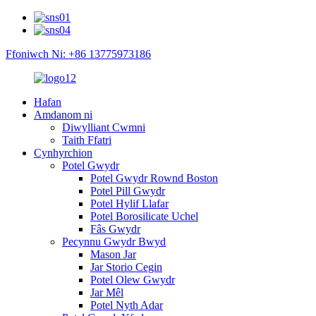
Ffoniwch Ni: +86 13775973186
Hafan
Amdanom ni
Diwylliant Cwmni
Taith Ffatri
Cynhyrchion
Potel Gwydr
Potel Gwydr Rownd Boston
Potel Pill Gwydr
Potel Hylif Llafar
Potel Borosilicate Uchel
Fâs Gwydr
Pecynnu Gwydr Bwyd
Mason Jar
Jar Storio Cegin
Potel Olew Gwydr
Jar Mêl
Potel Nyth Adar