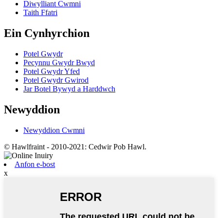
Diwylliant Cwmni
Taith Ffatri
Ein Cynhyrchion
Potel Gwydr
Pecynnu Gwydr Bwyd
Potel Gwydr Yfed
Potel Gwydr Gwirod
Jar Botel Bywyd a Harddwch
Newyddion
Newyddion Cwmni
© Hawlfraint - 2010-2021: Cedwir Pob Hawl.
Anfon e-bost
x