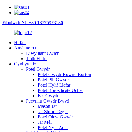
Ffoniwch Ni: +86 13775973186
Hafan
Amdanom ni
Diwylliant Cwmni
Taith Ffatri
Cynhyrchion
Potel Gwydr
Potel Gwydr Rownd Boston
Potel Pill Gwydr
Potel Hylif Llafar
Potel Borosilicate Uchel
Fâs Gwydr
Pecynnu Gwydr Bwyd
Mason Jar
Jar Storio Cegin
Potel Olew Gwydr
Jar Mêl
Potel Nyth Adar