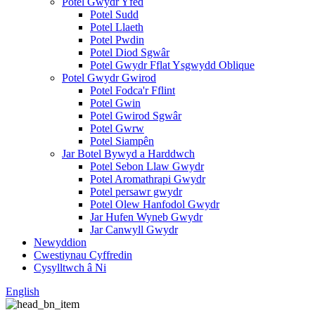
Potel Gwydr Yfed
Potel Sudd
Potel Llaeth
Potel Pwdin
Potel Diod Sgwâr
Potel Gwydr Fflat Ysgwydd Oblique
Potel Gwydr Gwirod
Potel Fodca'r Fflint
Potel Gwin
Potel Gwirod Sgwâr
Potel Gwrw
Potel Siampên
Jar Botel Bywyd a Harddwch
Potel Sebon Llaw Gwydr
Potel Aromathrapi Gwydr
Potel persawr gwydr
Potel Olew Hanfodol Gwydr
Jar Hufen Wyneb Gwydr
Jar Canwyll Gwydr
Newyddion
Cwestiynau Cyffredin
Cysylltwch â Ni
English