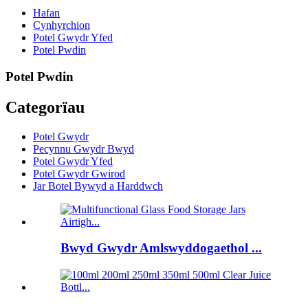
Hafan
Cynhyrchion
Potel Gwydr Yfed
Potel Pwdin
Potel Pwdin
Categorïau
Potel Gwydr
Pecynnu Gwydr Bwyd
Potel Gwydr Yfed
Potel Gwydr Gwirod
Jar Botel Bywyd a Harddwch
Bwyd Gwydr Amlswyddogaethol ...