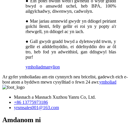
● Ein potel bwdin wedi'i gwneud o wydr gradd
bwyd o ansawdd uchel, heb BPA, 100%
ailgylchadwy, diwenwyn, cadwolyn.
● Mae jariau amnewid gwydr yn ddiogel peiriant
golchi llestri, felly gellir ei roi yn y popty a'r
rhewgell, yn ddiogel ac yn iach.
● Gall gwydr gradd bwyd a dyletswydd trwm, y
gellir ei ailddefnyddio, ei ddefnyddio dro ar ôl
tro, heb fod yn adweithiol, gan ddisgwyl blas
pur!
ymholiad
manylion
Ar gyfer ymholiadau am ein cynnyrch neu bricelist, gadewch eich e-
bost atom a byddwn mewn cysylltiad o fewn 24 awr.
ymholiad
Masnach a Masnach Xuzhou Yanru Co, Ltd.
+86 13775973186
yrsmsales001@163.com
Amdanom ni