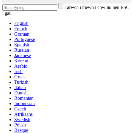
Tarwch i mewn i chwilio neu ESC
i gau
English
French
German
Portuguese
Spanish
Russian
Japanese
Korean
Arabic
Irish
Greek
Turkish
Italian
Danish
Romanian
Indonesian
Czech
Afrikaans
Swedish
Polish
Basque